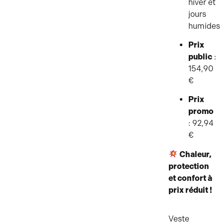
hiver et
jours
humides
Prix
public
:
154,90
€
Prix
promo
: 92,94
€
Chaleur,
protection
et confort à
prix réduit !
Veste