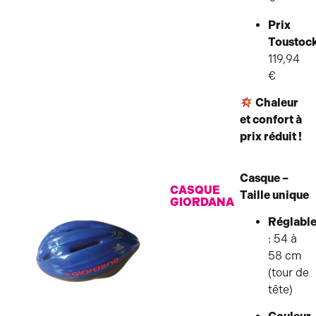
Prix
Toustoc
119,94
€
Chaleur
et confort à
prix réduit !
Casque –
CASQUE
Taille unique
GIORDANA
Réglabl
: 54 à
58 cm
(tour de
tête)