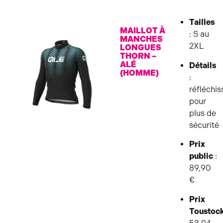
Tailles
MAILLOT À
: S au
MANCHES
2XL
LONGUES
THORN –
ALÉ
Détails
(HOMME)
:
réfléchis
pour
plus de
sécurité
Prix
public
:
89,90
€
Prix
Toustoc