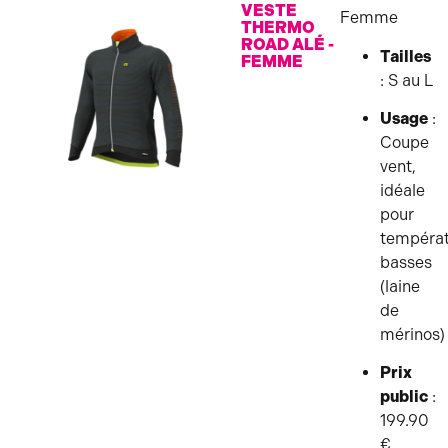
VESTE
Femme
THERMO
ROAD ALÉ -
Tailles
FEMME
: S au L
Usage
:
Coupe
vent,
idéale
pour
tempéra
basses
(laine
de
mérinos)
Prix
public
:
199.90
€