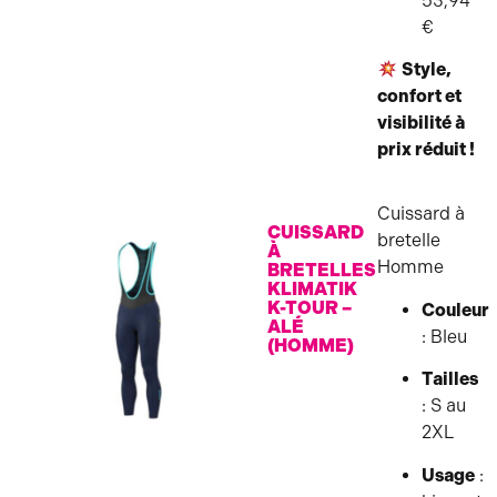
53,94
€
Style,
confort et
visibilité à
prix réduit !
Cuissard à
CUISSARD
bretelle
À
Homme
BRETELLES
KLIMATIK
K-TOUR –
Couleur
ALÉ
: Bleu
(HOMME)
Tailles
: S au
2XL
Usage
: