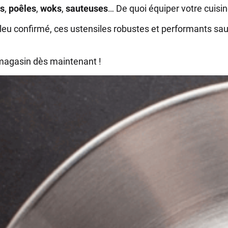
es
,
poêles
,
woks
,
sauteuses
… De quoi équiper votre cuisi
u confirmé, ces ustensiles robustes et performants sau
 magasin dès maintenant !