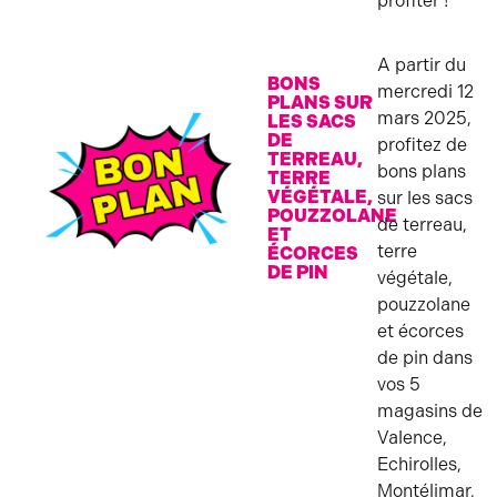
profiter !
A partir du
BONS
mercredi 12
PLANS SUR
mars 2025,
LES SACS
DE
profitez de
TERREAU,
bons plans
TERRE
VÉGÉTALE,
sur les sacs
POUZZOLANE
de terreau,
ET
terre
ÉCORCES
DE PIN
végétale,
JARDINAGE
pouzzolane
et écorces
de pin dans
vos 5
magasins de
Valence,
Echirolles,
Montélimar,