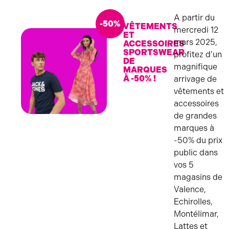
A partir du
-50%
VÊTEMENTS
mercredi 12
ET
mars 2025,
ACCESSOIRES
SPORTSWEAR
profitez d’un
DE
magnifique
MARQUES
À -50% !
arrivage de
vêtements et
accessoires
de grandes
MODE
marques à
-50% du prix
public dans
vos 5
magasins de
Valence,
Echirolles,
Montélimar,
Lattes et