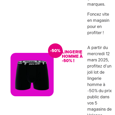
marques.
Foncez vite
en magasin
pour en
profiter !
A partir du
-50%
LINGERIE
mercredi 12
HOMME À
mars 2025,
-50% !
profitez d’un
joli lot de
lingerie
homme à
-50% du prix
public dans
LINGERIE
vos 5
magasins de