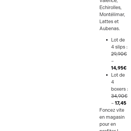
Valence,
Echirolles,
Montélimar,
Lattes et
Aubenas.
Lot de
4 slips :
29,90€
–
14,95€
Lot de
4
boxers :
34,90€
–
17,45
Foncez vite
en magasin
pour en