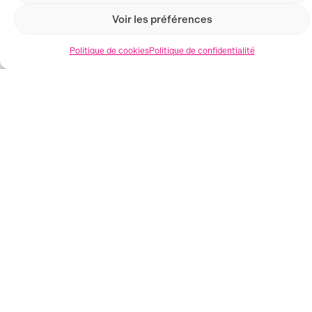
Voir les préférences
Politique de cookies
Politique de confidentialité
VOS MAGASINS
4 MAGASINS DE DÉSTOCKAGE EN FRANCE
Toustocks vous accueille à Valence, Aubenas, Grenoble &
Montpellier et vous propose des produits neufs de
marques à prix réduits !