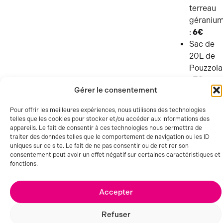
terreau
géraniu
:
6€
Sac de
20L de
Pouzzol
:
7€
Gérer le consentement
Sac de
50L
Pour offrir les meilleures expériences, nous utilisons des technologies
d’écorce
telles que les cookies pour stocker et/ou accéder aux informations des
de pin :
appareils. Le fait de consentir à ces technologies nous permettra de
traiter des données telles que le comportement de navigation ou les ID
9€
uniques sur ce site. Le fait de ne pas consentir ou de retirer son
Foncez vite
consentement peut avoir un effet négatif sur certaines caractéristiques et
en magasin
fonctions.
pour en
profiter !
Accepter
Refuser
SEMAINE PRÉCÉDENTE
SEMAINE SUIVANTE