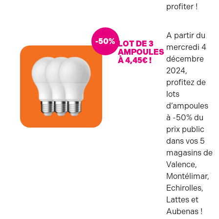
profiter !
A partir du
-50%
LOT DE 3
mercredi 4
AMPOULES
décembre
À 4,45€ !
2024,
profitez de
lots
d’ampoules
à -50% du
prix public
AMPOULES
dans vos 5
magasins de
Valence,
Montélimar,
Echirolles,
Lattes et
Aubenas !