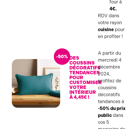
four à
4€.
RDV dans
votre rayon
cuisine
pour
en profiter !
A partir du
-50%
DES
mercredi 4
COUSSINS
décembre
DÉCORATIFS
TENDANCES
2024,
POUR
profitez de
CUSTOMISER
VOTRE
coussins
INTÉRIEUR
décoratifs
À 4,45€ !
tendances à
-50% du prix
COUSSINS
public
dans
vos 5