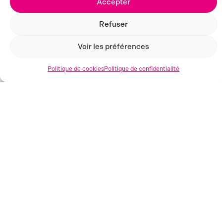
Accepter
SEMAINE PRÉCÉDENTE
SEMAINE SUIVANTE
Refuser
Voir les préférences
Politique de cookies
Politique de confidentialité
VOS MAGASINS
4 MAGASINS DE DÉSTOCKAGE EN FRANCE
Toustocks vous accueille à Valence, Aubenas, Grenoble &
Montpellier et vous propose des produits neufs de
marques à prix réduits !