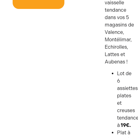
vaisselle
tendance
VAISSELLE
dans vos 5
magasins de
Valence,
Montélimar,
Echirolles,
Lattes et
Aubenas !
Lot de
6
assiettes
plates
et
creuses
tendanc
à
19€.
Plat à