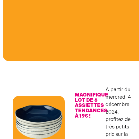
A partir du
MAGNIFIQUE
mercredi 4
LOT DE 6
décembre
ASSIETTES
TENDANCES
2024,
À 19€ !
profitez de
très petits
prix sur la