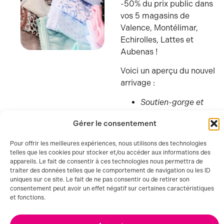
-50% du prix public dans
vos 5 magasins de
Valence, Montélimar,
Echirolles, Lattes et
Aubenas !
LINGERIE
Voici un aperçu du nouvel
arrivage :
Soutien-gorge et
brassière pour fille
Gérer le consentement
Lot de 3 culottes
pour fille
Pour offrir les meilleures expériences, nous utilisons des technologies
Lot de 3 slips pour
telles que les cookies pour stocker et/ou accéder aux informations des
garçon
appareils. Le fait de consentir à ces technologies nous permettra de
traiter des données telles que le comportement de navigation ou les ID
RDV dans votre rayon
uniques sur ce site. Le fait de ne pas consentir ou de retirer son
lingerie enfant
pour en
consentement peut avoir un effet négatif sur certaines caractéristiques
profiter !
et fonctions.