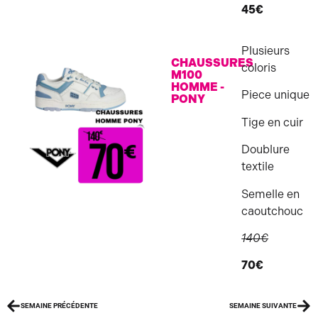
45€
Plusieurs
CHAUSSURES
coloris
M100
HOMME -
Piece unique
PONY
Tige en cuir
Doublure
textile
Semelle en
caoutchouc
140€
70€
SEMAINE PRÉCÉDENTE
SEMAINE SUIVANTE