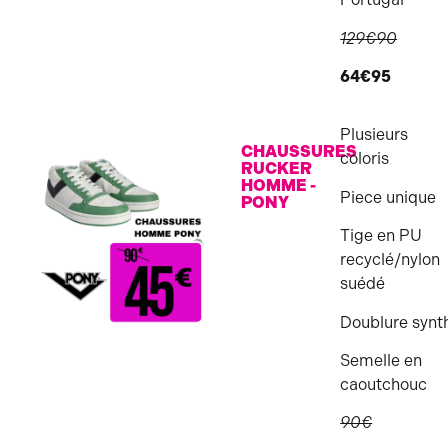
129€90
64€95
Plusieurs
CHAUSSURES
coloris
RUCKER
HOMME -
Piece unique
PONY
Tige en PU
recyclé/nylon
suédé
Doublure synt
Semelle en
caoutchouc
90€