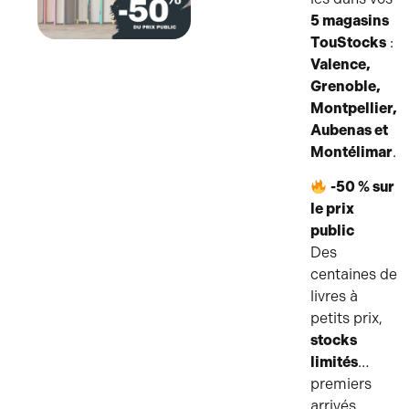
5 magasins
TouStocks
:
Valence,
Grenoble,
Montpellier,
Aubenas et
Montélimar
.
-50 % sur
le prix
public
Des
centaines de
livres à
petits prix,
stocks
limités
…
premiers
arrivés,