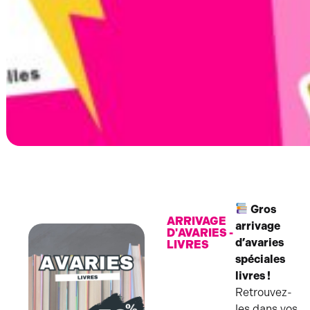
Gros
ARRIVAGE
arrivage
D'AVARIES -
d’avaries
LIVRES
spéciales
livres !
Retrouvez-
les dans vos