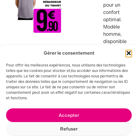
pour un
confort
optimal.
Modèle
homme,
disponible
du
M au 2XL
.
Gérer le consentement
9,90 €
Pour offrir les meilleures expériences, nous utilisons des technologies
telles que les cookies pour stocker et/ou accéder aux informations des
Classiques
appareils. Le fait de consentir à ces technologies nous permettra de
LOT DE 4
et
traiter des données telles que le comportement de navigation ou les ID
SLIPS –
uniques sur ce site. Le fait de ne pas consentir ou de retirer son
confortables,
PIERRE
consentement peut avoir un effet négatif sur certaines caractéristiques
CARDIN
conçus en
et fonctions.
100% coton
pour un
Accepter
usage
quotidien.
Refuser
Modèle