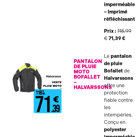
imperméable
– Imprimé
réfléchissant
Prix :
118,99
€
71,39 €
Le
pantalon
PANTALON
de pluie
DE PLUIE
Bofallet
de
MOTO
BOFALLET
Halvarssons
–
offre une
HALVARSSONS
protection
fiable contre
les
intempéries.
Conçu en
polyester
imperméable
,