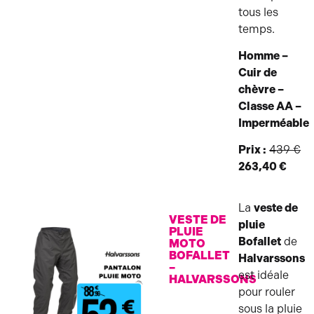
tous les
temps.
Homme –
Cuir de
chèvre –
Classe AA –
Imperméable
Prix :
439 €
263,40 €
La
veste de
VESTE DE
pluie
PLUIE
Bofallet
de
MOTO
BOFALLET
Halvarssons
–
est idéale
HALVARSSONS
pour rouler
sous la pluie