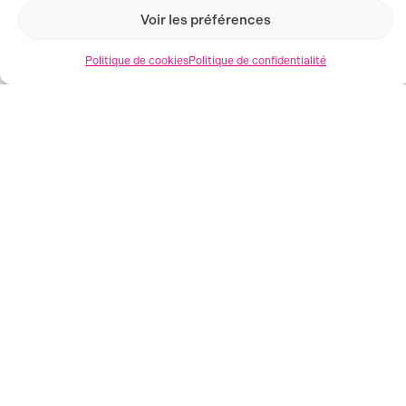
homme,
Voir les préférences
tailles du
M
au 2XL
.
Politique de cookies
Politique de confidentialité
14,90 € le
lot
Style sportif
LOT DE 4
et confort,
BOXERS –
idéal pour
UMBRO
tous les
jours.
Modèle
homme,
tailles du
S
au 2XL
.
14,90 € le
lot