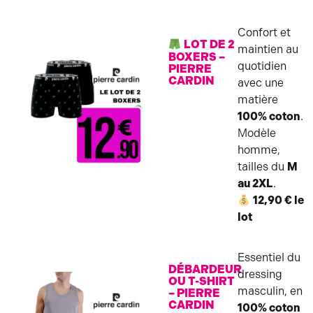
Confort et
LOT DE 2
maintien au
BOXERS –
quotidien
PIERRE
CARDIN
avec une
matière
100% coton
.
Modèle
homme,
tailles du
M
au 2XL
.
12,90 € le
lot
Essentiel du
DÉBARDEUR
dressing
OU T-SHIRT
masculin, en
– PIERRE
CARDIN
100% coton