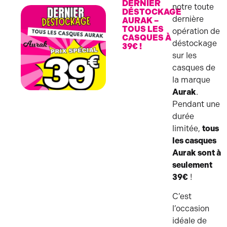
DERNIER
notre toute
DÉSTOCKAGE
dernière
AURAK –
TOUS LES
opération de
CASQUES À
déstockage
39€ !
sur les
casques de
la marque
Aurak
.
Pendant une
durée
limitée,
tous
les casques
Aurak sont à
seulement
39€
!
C’est
l’occasion
idéale de