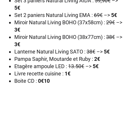
Set 3 paniers Natural Living AIDA :
59,90€
–>
5€
Set 2 paniers Natural Living EMA :
69€
–>
5€
Miroir Natural Living BOHO (37x58cm) :
29€
–>
3€
Miroir Natural Living BOHO (38x77cm) :
38€
–>
3€
Lanterne Natural Living SATO :
38€
–>
5€
Pampa Saphir, Moutarde et Ruby :
2€
Etagère ampoule LED :
13.50€
–>
5€
Livre recette cuisine :
1€
Boite CD :
0€10