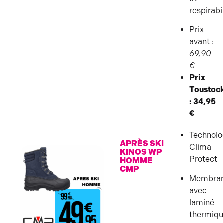
respirabi
Prix
avant :
69,90
€
Prix
Toustoc
: 34,95
€
Technolo
APRÈS SKI
Clima
KINOS WP
Protect
HOMME
CMP
Membra
avec
laminé
thermiq