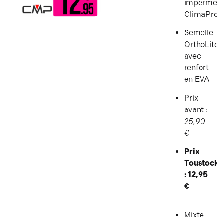
impermé
ClimaPro
Semelle
OrthoLit
avec
renfort
en EVA
Prix
avant :
25,90
€
Prix
Toustoc
: 12,95
€
Mixte