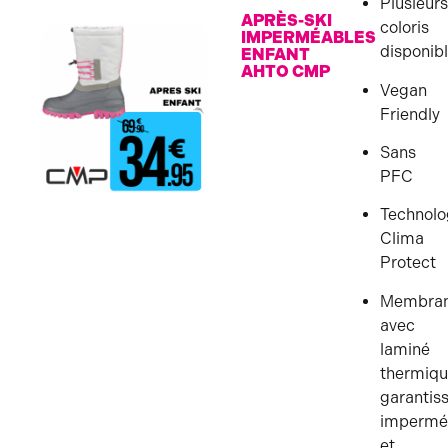
Plusieur
APRÈS-SKI
coloris
IMPERMÉABLES
disponib
ENFANT
AHTO CMP
Vegan
Friendly
Sans
PFC
Technolo
Clima
Protect
Membra
avec
laminé
thermiq
garantis
imperméa
et