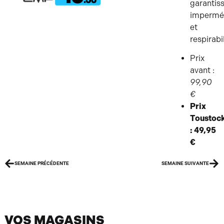
garantis
imperméa
et
respirabi
Prix
avant :
99,90
€
Prix
Toustoc
: 49,95
€
SEMAINE PRÉCÉDENTE
SEMAINE SUIVANTE
VOS MAGASINS