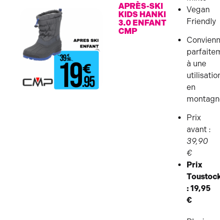
APRÈS-SKI
Vegan
KIDS HANKI
Friendly
3.0 ENFANT
CMP
Convienn
parfaite
à une
utilisatio
en
montagn
Prix
avant :
39,90
€
Prix
Toustoc
: 19,95
€