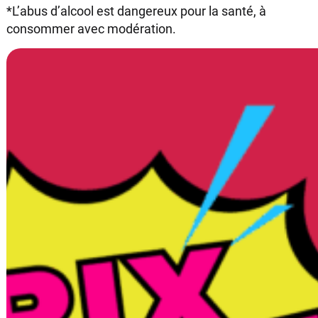
*L’abus d’alcool est dangereux pour la santé, à
consommer avec modération.