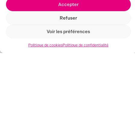
Accepter
Refuser
Voir les préférences
MONTPELLIER (34)
Politique de cookies
Politique de confidentialité