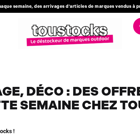
aque semaine, des arrivages d'articles de marques vendus à p
GE, DÉCO : DES OFFR
TE SEMAINE CHEZ TO
ocks !