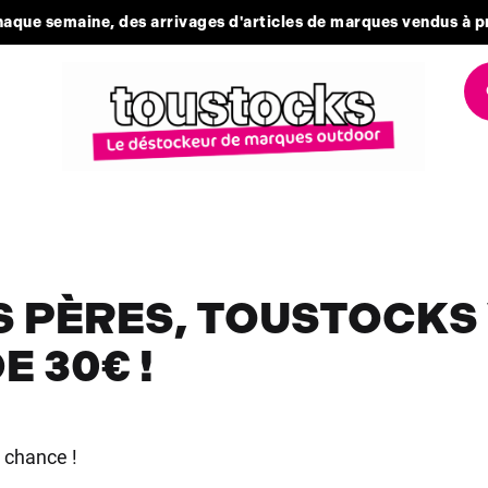
aque semaine, des arrivages d'articles de marques vendus à p
S PÈRES, TOUSTOCKS
E 30€ !
e chance !