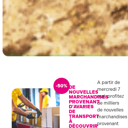
A partir de
-50%
DE
mercredi 7
NOUVELLES
mai, profitez
MARCHANDISES
PROVENANT
de milliers
D'AVARIES
de nouvelles
DE
TRANSPORT
marchandises
À
provenant
DÉCOUVRIR