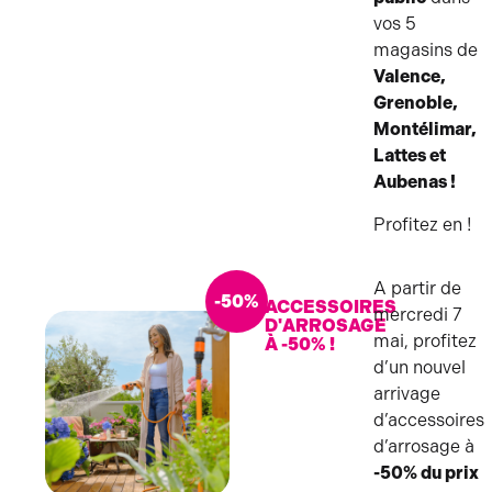
PADDLE
vos 5
magasins de
Valence,
Grenoble,
Montélimar,
Lattes et
Aubenas !
Profitez en !
A partir de
-50%
ACCESSOIRES
mercredi 7
D'ARROSAGE
mai, profitez
À -50% !
d’un nouvel
arrivage
d’accessoires
d’arrosage à
-50% du prix