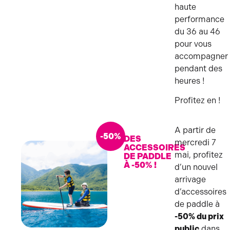
haute
performance
du 36 au 46
pour vous
accompagner
pendant des
heures !
Profitez en !
A partir de
-50%
DES
mercredi 7
ACCESSOIRES
mai, profitez
DE PADDLE
À -50% !
d’un nouvel
arrivage
d’accessoires
de paddle à
-50% du prix
public
dans