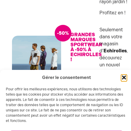
rayon jardin !
Profitez en !
Seulement
-50%
GRANDES
dans votre
MARQUES
magasin
SPORTWEAR
À -50% À
d’
Echirolles
,
ECHIROLLES
découvrez
!
un nouvel
arrivage de
Gérer le consentement
vêtements,
chaussures
SPORTWEAR
Pour offrir les meilleures expériences, nous utilisons des technologies
et
telles que les cookies pour stocker et/ou accéder aux informations des
accessoires
appareils. Le fait de consentir à ces technologies nous permettra de
traiter des données telles que le comportement de navigation ou les ID
sportwear de
uniques sur ce site. Le fait de ne pas consentir ou de retirer son
grandes
consentement peut avoir un effet négatif sur certaines caractéristiques
marques à
et fonctions.
-50%
du prix