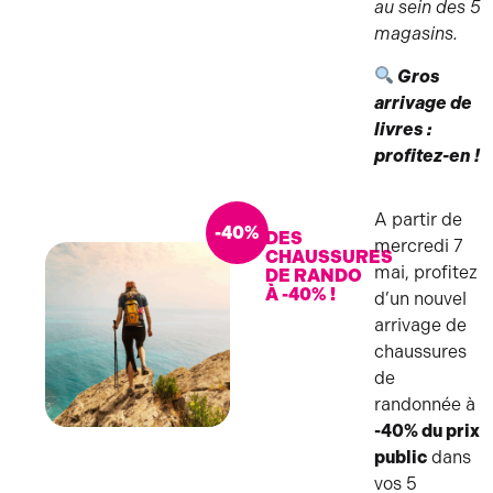
au sein des 5
magasins.
Gros
arrivage de
livres :
profitez-en !
A partir de
-40%
DES
mercredi 7
CHAUSSURES
mai, profitez
DE RANDO
À -40% !
d’un nouvel
arrivage de
chaussures
de
randonnée à
-40% du prix
CHAUSSURES
public
dans
RANDO
vos 5