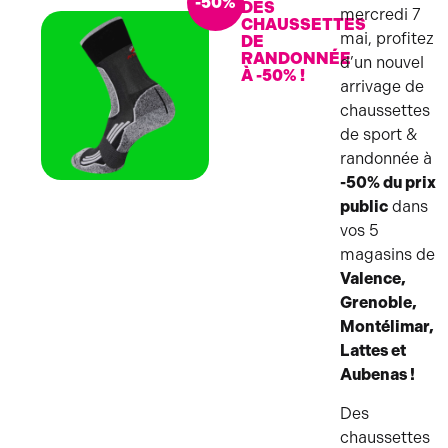
-50%
DES
mercredi 7
CHAUSSETTES
mai, profitez
DE
RANDONNÉE
d’un nouvel
À -50% !
arrivage de
chaussettes
de sport &
randonnée à
-50% du prix
CHAUSSETTES
public
dans
vos 5
magasins de
Valence,
Grenoble,
Montélimar,
Lattes et
Aubenas !
Des
chaussettes