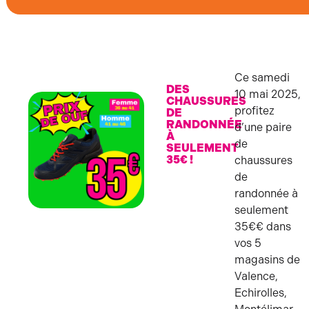
Ce samedi
DES
10 mai 2025,
CHAUSSURES
profitez
DE
RANDONNÉE
d’une paire
À
de
SEULEMENT
35€ !
chaussures
de
randonnée à
seulement
RANDO
35€€ dans
vos 5
magasins de
Valence,
Echirolles,